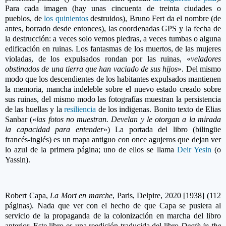
Para cada imagen (hay unas cincuenta de treinta ciudades o
pueblos, de
los quinientos
destruidos), Bruno Fert da el nombre (de
antes, borrado desde entonces), las coordenadas GPS y la fecha de
la destrucción: a veces solo vemos piedras, a veces tumbas o alguna
edificación en ruinas. Los fantasmas de los muertos, de las mujeres
violadas, de los expulsados rondan por las ruinas, «
veladores
obstinados de una tierra que han vaciado de sus hijos
». Del mismo
modo que los descendientes de los habitantes expulsados mantienen
la memoria, mancha indeleble sobre el nuevo estado creado sobre
sus ruinas, del mismo modo las fotografías muestran la persistencia
de las huellas y la
resiliencia
de los indigenas. Bonito texto de Elias
Sanbar («
las fotos no muestran. Develan y le otorgan a la mirada
la capacidad para entender
») La portada del libro (bilingüe
francés-inglés) es un mapa antiguo con once agujeros que dejan ver
lo azul de la primera página; uno de ellos se llama
Deir Yesin
(o
Yassin).
Robert Capa,
La Mort en marche
, Paris, Delpire, 2020 [1938] (112
páginas). Nada que ver con el hecho de que Capa se pusiera al
servicio de la propaganda de la coloniza
ción en marcha del libro
anterior. Este libro es una reedición traducida del libro
Death in the