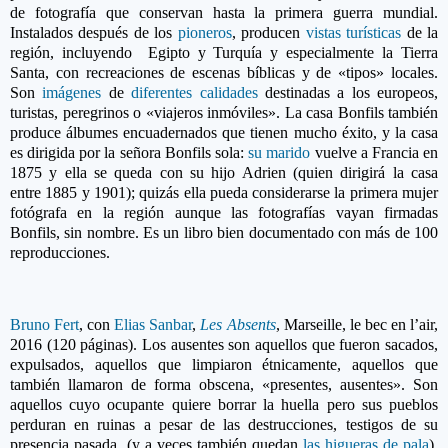
de fotografía que conservan hasta la primera guerra mundial.
Instalados después de los
pioneros
, producen
vistas turísticas
de la
región, incluyendo Egipto y Turquía y especialmente la Tierra
Santa, con recreaciones de escenas bíblicas y de «tipos» locales.
Son
imágenes
de
diferentes calidades
destinadas a los europeos,
turistas, peregrinos o «viajeros inmóviles». La casa Bonfils también
produce álbumes encuadernados que tienen mucho éxito, y la casa
es dirigida por la señora Bonfils sola:
su marido
vuelve a Francia en
1875 y ella se queda con su hijo Adrien (quien dirigirá la casa
entre
1885 y 1901); quizás ella pueda considerarse la primera mujer
fotógrafa en la región aunque las fotografías vayan firmadas
Bonfils, sin nombre. Es un libro bien documentado con más de 100
reproducciones.
Bruno Fert
, con
Elias Sanbar
,
Les Absents
, Marseille, le bec en l’air,
2016 (120 páginas). Los ausentes son aquellos que fueron sacados,
expulsados, aquellos que limpiaron étnicamente, aquellos que
también llamaron de forma obscena, «presentes, ausentes». Son
aquellos cuyo ocupante quiere borrar la huella pero sus pueblos
perduran en ruinas
a pesar de las destrucciones
, testigos de su
presencia pasada (y a veces también quedan
las higueras de pala
).