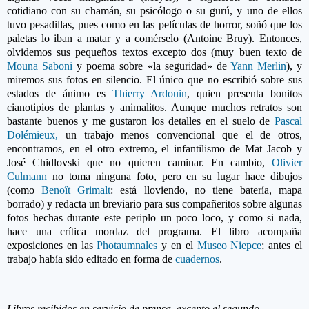
cotidiano con su chamán, su psicólogo o su gurú, y uno de ellos
tuvo pesadillas, pues como en las películas de horror, soñó que los
paletas lo iban a matar y a comérselo
(Antoine Bruy). Entonces,
olvidemos sus pequeños textos excepto dos (muy buen texto de
Mouna Saboni
y poema sobre «la seguridad» de
Yann Merlin
), y
miremos sus fotos en silencio. El único que no escribió sobre sus
estados de ánimo es
Thierry Ardouin
, quien presenta bonitos
cianotipios de plantas y animalitos. Aunque muchos retratos son
bastante buenos y me gustaron los detalles en el suelo de
Pascal
Dolémieux,
un trabajo menos convencional que el de otros,
encontramos, en el otro extremo, el infantilismo de Mat Jacob y
José Chidlovski que no quieren caminar. En cambio,
Olivier
Culmann
no toma ninguna foto, pero en su lugar hace dibujos
(como
Benoît Grimalt
: está lloviendo, no tiene batería, mapa
borrado) y redacta un breviario para sus compañeritos sobre algunas
fotos hechas durante este periplo un poco loco, y como si nada,
hace una crítica mordaz del programa. El libro acompaña
exposiciones en las
Photaumnales
y en el
Museo Niepce
; antes el
trabajo había sido editado en forma de
cuadernos
.
Libros recibidos en servicio de prensa, excepto el segundo.