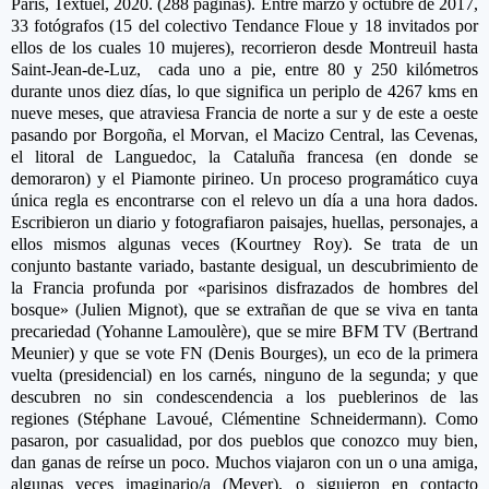
Paris, Textuel, 2020.
(288 páginas).
Entre marzo y octubre de 2017,
33 fotógrafos (15 del colectivo Tendance Floue y 18 invitados por
ellos de los cuales 10 mujeres),
recorrieron
desde Montreuil hasta
Saint-Jean-de-Luz, cada uno a pie, entre 80 y 250 kilómetros
durante unos diez días, lo que significa un periplo de 4267 kms en
nueve meses, que atraviesa Francia de norte a sur y de este a oeste
pasando por Borgoña, el Morvan, el Macizo Central, las Cevenas,
el litoral de Languedoc, la Cataluña francesa (en donde se
demoraron) y el Piamonte pirineo. Un proceso programático cuya
única regla es encontrarse con el relevo un día a una hora dados.
Escribieron un diario y fotografiaron paisajes, huellas, personajes, a
ellos mismos algunas veces
(Kourtney Roy). Se trata de un
conjunto bastante variado, bastante desigual, un descubrimiento de
la Francia profunda por «parisinos disfrazados de hombres del
bosque»
(Julien Mignot), que se extrañan de que se viva en tanta
precariedad
(Yohanne Lamoulère), que se mire BFM TV
(Bertrand
Meunier) y que se vote FN
(Denis Bourges), un eco de la primera
vuelta (presidencial) en los carnés, ninguno de la segunda; y que
descubren no sin condescendencia a los pueblerinos de las
regiones
(Stéphane Lavoué, Clémentine Schneidermann). Como
pasaron, por casualidad, por dos pueblos que conozco muy bien,
dan ganas de reírse un poco. Muchos viajaron con un o una amiga,
algunas veces imaginario/a (Meyer), o siguieron en contacto