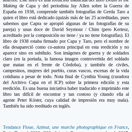
Making
de Capa y del periodista Jay Allen sobre la Guerra de
España en 1938,
comprende también fotografías de Gerda Taro a
quien el libro está dedicado (quizás más de las 25 acreditadas, pues
sabemos que Capra se apropió algunas de las fotografías de su
pareja) y unas doce de David Seymour / Chim (pero Kertesz,
acreditado por la composición no tiene / ya no tiene fotografías). El
libro de 1938 estaba firmado por Capa y Taro, pero el nombre de
ella desapareció como co-autora principal en esta reedición y no
aparece sino en subtítulo. Son imágenes de guerra y de soldados
claro (en la portada, la famosa imagen controvertida del soldado
que matan en el frente de Córdoba), y también de civiles,
campesinos, mujeres del pueblo, curas vascos, escenas de la vida
cotidiana a pesar de todo. Nota final de
Cynthia Young
(curadora
del Archivo Capa en el ICP) sobre la primera edición y esta
reedición. Es una buena iniciativa haber traducido e imprimido este
libro tan difícil de encontrar y tan costoso (y citando ella al
agente
Peter Köster, cuya calidad de impresión era muy mala).
También ha sido reeditado en inglés.
Tendance Floue,
Azimut, une marche photographique en France
,